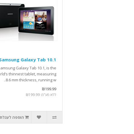
Samsung Galaxy Tab 10.1
amsung Galaxy Tab 10.1, is the
rld’s thinnest tablet, measuring
8.6 mm thickness, running w..
₪199.99
ללא מע"מ: ₪199.99
הוספה לעגלת 